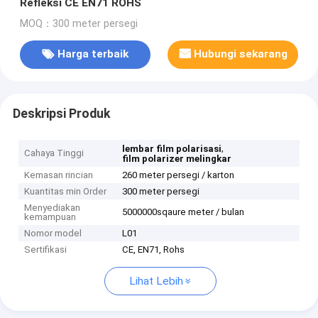
Refleksi CE EN71 ROHS
MOQ：300 meter persegi
Harga terbaik
Hubungi sekarang
Deskripsi Produk
,
lembar film polarisasi
Cahaya Tinggi
film polarizer melingkar
Kemasan rincian
260 meter persegi / karton
Kuantitas min Order
300 meter persegi
Menyediakan
5000000sqaure meter / bulan
kemampuan
Nomor model
L01
Sertifikasi
CE, EN71, Rohs
Lihat Lebih