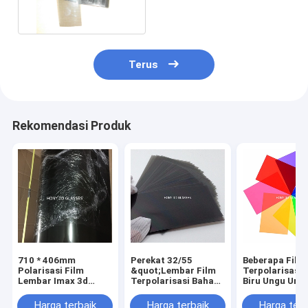
Terus
Rekomendasi Produk
710 * 406mm
Perekat 32/55
Beberapa Film
Polarisasi Film
&quot;Lembar Film
Terpolarisasi
Lembar Imax 3d
Terpolarisasi Bahan
Biru Ungu Unt
Kacamata Bahan
Matt Glossy Untuk
Menonton Win
Warna Hitam
Samsung LCD TV
Memantau
Harga terbaik
Harga terbaik
Harga terb