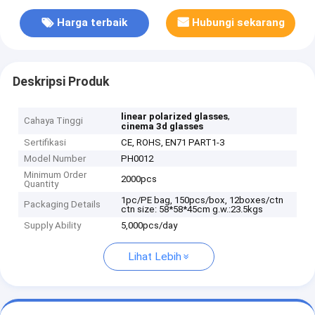
Harga terbaik
Hubungi sekarang
Deskripsi Produk
,
linear polarized glasses
Cahaya Tinggi
cinema 3d glasses
Sertifikasi
CE, ROHS, EN71 PART1-3
Model Number
PH0012
Minimum Order
2000pcs
Quantity
1pc/PE bag, 150pcs/box, 12boxes/ctn
Packaging Details
ctn size: 58*58*45cm g.w.:23.5kgs
Supply Ability
5,000pcs/day
Lihat Lebih