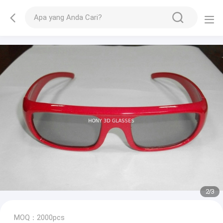
2
/
3
MOQ：2000pcs