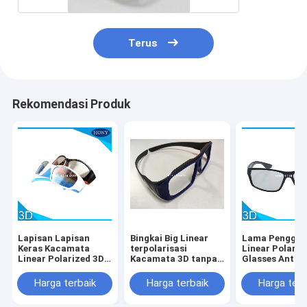
Terus
Rekomendasi Produk
Lapisan Lapisan
Bingkai Big Linear
Lama Penggu
Keras Kacamata
terpolarisasi
Linear Polariz
Linear Polarized 3D
Kacamata 3D tanpa
Glasses Anti 
Dengan Warna Hitam
bingkai 0.23mm
Film Black Fr
/ Oranye
Lensa Warna Kustom
Harga terbaik
Harga terbaik
Harga terb