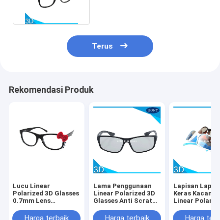
Terus
Rekomendasi Produk
Lucu Linear
Lama Penggunaan
Lapisan Lapis
Polarized 3D Glasses
Linear Polarized 3D
Keras Kacama
0.7mm Lens
Glasses Anti Scratch
Linear Polariz
Thickness Passive
Film Black Frame
Dengan Warna
Untuk IMAX Sytem
/ Oranye
Harga terbaik
Harga terbaik
Harga terb