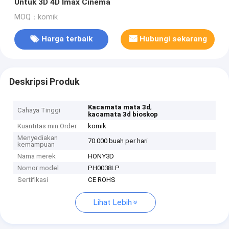
Untuk 3D 4D Imax Cinema
MOQ：komik
Harga terbaik
Hubungi sekarang
Deskripsi Produk
,
Kacamata mata 3d
Cahaya Tinggi
kacamata 3d bioskop
Kuantitas min Order
komik
Menyediakan
70.000 buah per hari
kemampuan
Nama merek
HONY3D
Nomor model
PH0038LP
Sertifikasi
CE ROHS
Lihat Lebih