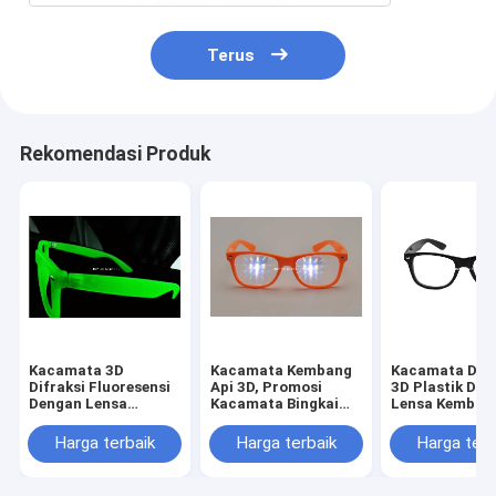
Terus
Rekomendasi Produk
Kacamata 3D
Kacamata Kembang
Kacamata Difr
Difraksi Fluoresensi
Api 3D, Promosi
3D Plastik De
Dengan Lensa
Kacamata Bingkai
Lensa Kemban
Difraksi Yang Jelas
Mata Oranye
Classica, Hit
Ramah Lingkungan
Harga terbaik
Harga terbaik
Harga terb