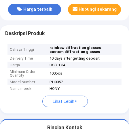
Harga terbaik
Hubungi sekarang
Deskripsi Produk
,
rainbow diffraction glasses
Cahaya Tinggi
custom diffraction glasses
Delivery Time
10 days after getting deposit
Harga
USD 1.34
Minimum Order
100pcs
Quantity
Model Number
PH0057
Nama merek
HONY
Lihat Lebih
Rincian Kontak