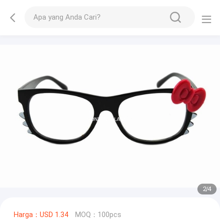
2
/
4
Harga：USD 1.34
MOQ：100pcs